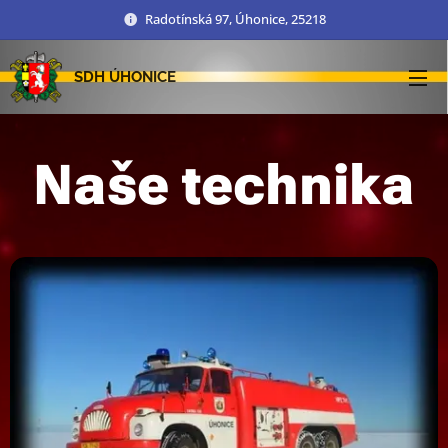
Radotínská 97, Úhonice, 25218
SDH ÚHONICE
Naše technika