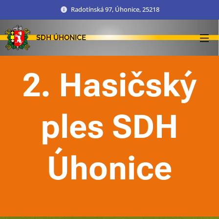
Radotínská 97, Úhonice, 25218
SDH ÚHONICE
2. Hasičský
ples SDH
Úh
onice